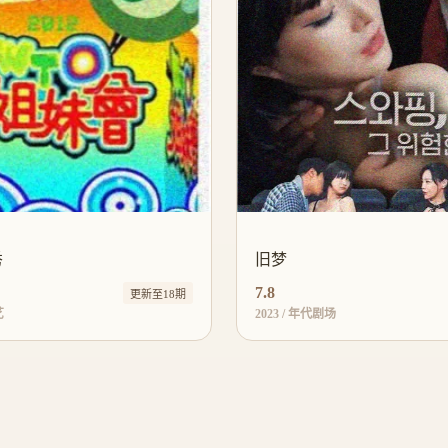
秀
旧梦
7.8
更新至18期
艺
2023 / 年代剧场