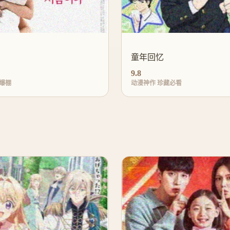
童年回忆
9.8
爆棚
动漫神作 珍藏必看