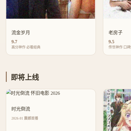
流金岁月
老房子
9.7
9.5
高分神作 必看经典
传世神作 口碑
即将上线
时光倒流
2026-01 震撼首播