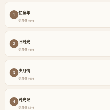
忆童年
1
热度值 9950
旧时光
2
热度值 9480
岁月情
3
热度值 9010
时光记
4
热度值 8540