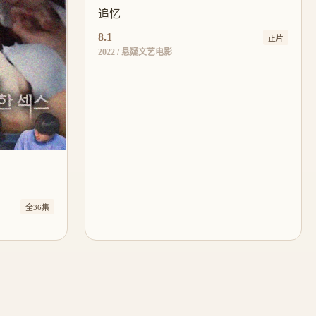
追忆
8.1
正片
2022 / 悬疑文艺电影
全36集