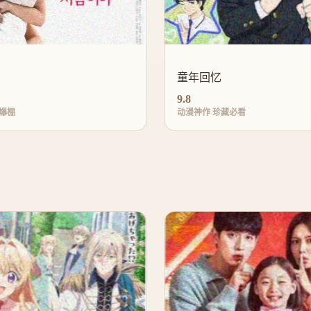
童年回忆
9.8
爆棚
动漫神作 珍藏必看