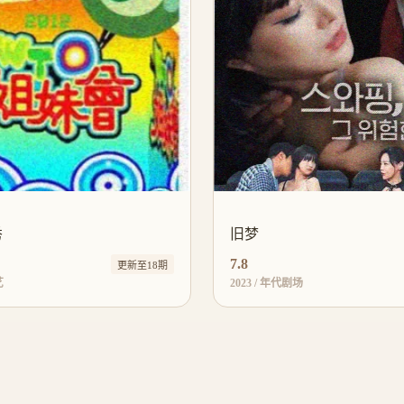
秀
旧梦
7.8
更新至18期
艺
2023 / 年代剧场