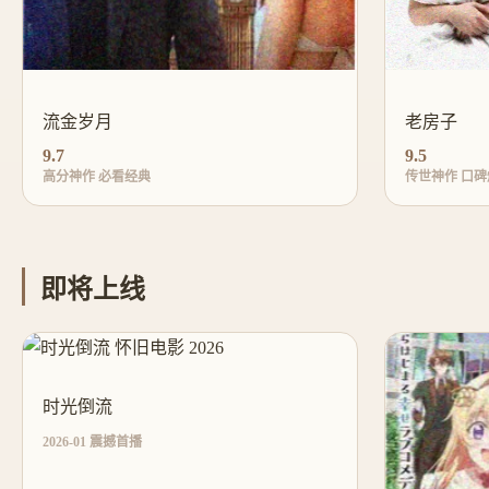
流金岁月
老房子
9.7
9.5
高分神作 必看经典
传世神作 口碑
即将上线
时光倒流
2026-01 震撼首播