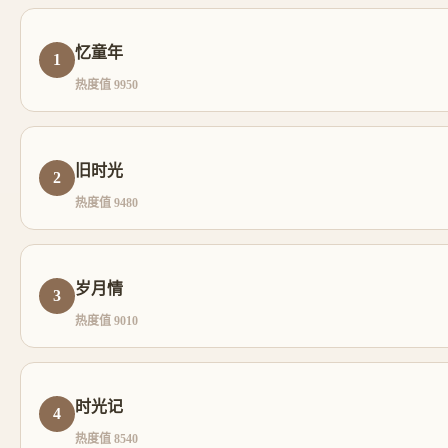
忆童年
1
热度值 9950
旧时光
2
热度值 9480
岁月情
3
热度值 9010
时光记
4
热度值 8540