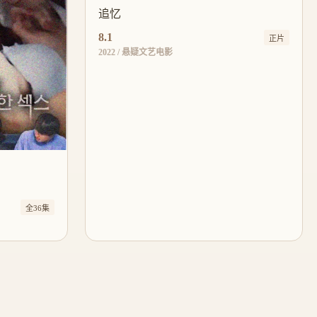
追忆
8.1
正片
2022 / 悬疑文艺电影
全36集